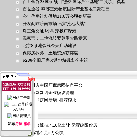
百世金谷2390亩项目“燕郊国际产业基地”二期项目奠基
百世金谷·燕郊空港物流国际产业基地二期项目
今年住房计划供地21.8万公顷创新高
开发商昨济南市场上演“抢地大战”
珠三角交通1小时穿梭广深港
温家宝：土地流转要尊重农民意愿
北京8条地铁线今天启动建设
保障房探路：土地资源获突破
5238个旧厂房改造地块规划今审议
网站使用帮助
关闭
欢迎进入中国厂库房网信息平台
厂库房网新增企业模块管理
中国厂库房网新增_推荐模块
土地资源
发布
房源
|
需求
北京顺义流拍地10亿出让 需配建限价房
北京湿地不足5万公顷