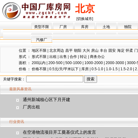
北京
[切换城市]
类型不限
厂房
库房
土地
独院
汽修厂
位置 ：
地区不限
|
北京周边
昌平
朝阳
大兴
房山
丰台
固安
海淀
怀柔
门
形式 ：
形式不限
|
出租
|
出售
|
合作
|
转让
|
商务办公
面积 ：
200以内
|
200-500
|
500-1000
|
1000-2000
|
2000-3000
|
3000-
价格 ：
价格不限
|
0.5元/天/平米以下
|
库房
|
0.5-1.0
|
1.0-1.5
|
1.5-2.0
|
2
关键字搜索：
最新风暴资讯
通州新城核心区下月开建
厂房出租
行业资讯
在空港物流项目开工奠基仪式上的发言