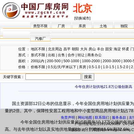
北京
[切换城市]
类型不限
厂房
库房
土地
独院
汽修厂
位置 ：
地区不限
|
北京周边
昌平
朝阳
大兴
房山
丰台
固安
海淀
怀柔
门
形式 ：
形式不限
|
出租
|
出售
|
合作
|
转让
|
商务办公
面积 ：
200以内
|
200-500
|
500-1000
|
1000-2000
|
2000-3000
|
3000-
价格 ：
价格不限
|
0.5元/天/平米以下
|
库房
|
0.5-1.0
|
1.0-1.5
|
1.5-2.0
|
2
关键字搜索：
今年住房计划供地21.8万公顷创新高
国土资源部12日公布的信息显示，今年全国住房用地计划供应量为
量的2倍。其中，保障性安居工程用地和中小套型商品房用地计划占78
免责声明
|
网站地图
|
联系我们
|
服务条款
|
友
今年全国住房用地计划供应量超过前两年10.17万公顷的年均
广告刊登电话:13910429989 24小时电
高。与去年供地计划以及实地供地量相比，分别增长18.5%和72.6
版权所有：厂库房网(www.zgckf.com) Cop