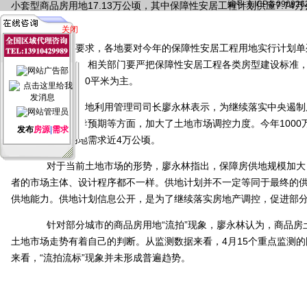
编号:京ICP备090926
小套型商品房用地17.13万公顷，其中保障性安居工程计划供应7.7
达138.9%。
关闭
国土部要求，各地要对今年的保障性安居工程用地实行计划单
禁止向别墅供地。相关部门要严把保障性安居工程各类房型建设标准
60平米以内，以40平米为主。
国土部土地利用管理司司长廖永林表示，为继续落实中央遏制
从增加供给、引导预期等方面，加大了土地市场调控力度。今年100
发布
房源
|
需求
测算，将构成用地需求近4万公顷。
对于当前土地市场的形势，廖永林指出，保障房供地规模加大，
者的市场主体、设计程序都不一样。供地计划并不一定等同于最终的
供地能力。供地计划信息公开，是为了继续落实房地产调控，促进部
针对部分城市的商品房用地“流拍”现象，廖永林认为，商品房
土地市场走势有着自己的判断。从监测数据来看，4月15个重点监测
来看，“流拍流标”现象并未形成普遍趋势。