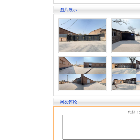
图片展示
网友评论
您好！