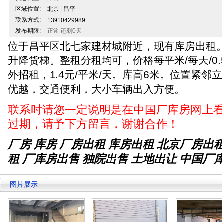
区域位置:
北京 | 昌平
联系方式:
13910429989
发布期限:
正常 还剩0天
位于昌平区北七家建材城附近，现有库房出租。
升降货梯。整租分租均可，价格每平米/每天/0.
外招租，1.4元/平米/天。库高6米。位置紧
优越，交通便利，大小车辆出入方便。
联系时请您一定说明是在中国厂库房网上
过期，请予下方留言，谢谢合作！
厂房 库房 厂房出租
库房出租
北京厂房出
租 厂库房出售 独院出售 土地出让 中国厂
图片展示