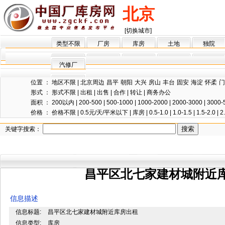
北京
[切换城市]
类型不限
厂房
库房
土地
独院
汽修厂
位置 ：
地区不限
|
北京周边
昌平
朝阳
大兴
房山
丰台
固安
海淀
怀柔
门
形式 ：
形式不限
|
出租
|
出售
|
合作
|
转让
|
商务办公
面积 ：
200以内
|
200-500
|
500-1000
|
1000-2000
|
2000-3000
|
3000-
价格 ：
价格不限
|
0.5元/天/平米以下
|
库房
|
0.5-1.0
|
1.0-1.5
|
1.5-2.0
|
2
关键字搜索：
昌平区北七家建材城附近
信息描述
信息标题:
昌平区北七家建材城附近库房出租
信息类型:
库房