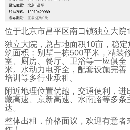
区域位置:
北京 | 昌平
联系方式:
13910429989
发布期限:
正常 还剩0天
位于北京市昌平区南口镇独立大院1
独立大院，总占地面积10亩，稳
筑面积：别墅一栋500平米，精装
室、厨房、餐厅、卫浴等一应俱全；
米。水动力电齐全，配套设施完善
培训等多行业承租。
附近地理位置优越，交通便利，进
藏高速、京新高速、水南路等多条
达。
整体出租，价格面议，欢迎有意者
作！