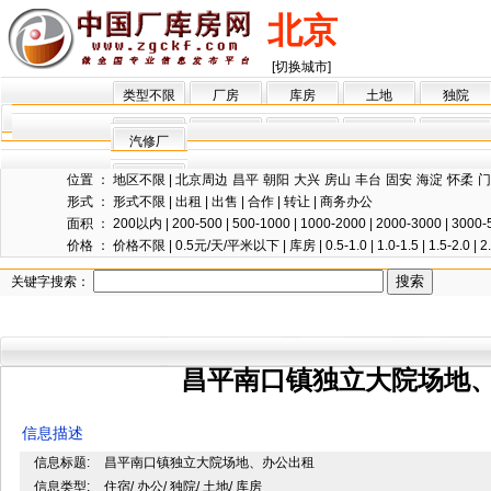
北京
[切换城市]
类型不限
厂房
库房
土地
独院
汽修厂
位置 ：
地区不限
|
北京周边
昌平
朝阳
大兴
房山
丰台
固安
海淀
怀柔
门
形式 ：
形式不限
|
出租
|
出售
|
合作
|
转让
|
商务办公
面积 ：
200以内
|
200-500
|
500-1000
|
1000-2000
|
2000-3000
|
3000-
价格 ：
价格不限
|
0.5元/天/平米以下
|
库房
|
0.5-1.0
|
1.0-1.5
|
1.5-2.0
|
2
关键字搜索：
昌平南口镇独立大院场地
信息描述
信息标题:
昌平南口镇独立大院场地、办公出租
信息类型:
住宿/ 办公/ 独院/ 土地/ 库房