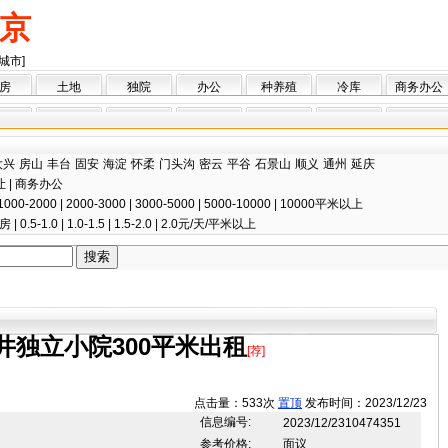
京
城市]
房
土地
独院
办公
种养殖
冷库
商务办公
大兴
房山
丰台
固安
海淀
怀柔
门头沟
密云
平谷
石景山
顺义
通州
延庆
让
|
商务办公
1000-2000
|
2000-3000
|
3000-5000
|
5000-10000
|
10000平米以上
房
|
0.5-1.0
|
1.0-1.5
|
1.5-2.0
|
2.0元/天/平米以上
井独立小院300平米出租
[荐]
点击量：533次
置顶
发布时间：2023/12/23
信息编号:
2023/12/2310474351
参考价格:
面议