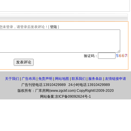
您未登录，请登录后发表评论！[
登陆
]
验证码：
关于我们
|
广告布局
|
免责声明
|
网站地图
|
联系我们
|
服务条款
|
友情链接申请
广告刊登电话:13910429989 24小时电话:13910429989
版权所有：厂库房网(www.zgckf.com) CopyRight©2009-2020
网站备案:
京ICP备09092624号-1