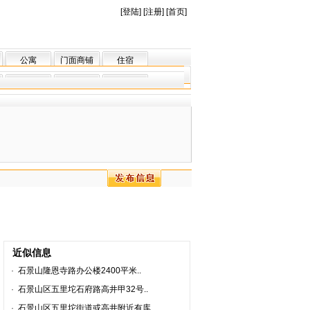
[
登陆
] [
注册
] [
首页
]
公寓
门面商铺
住宿
近似信息
·
石景山隆恩寺路办公楼2400平米..
·
石景山区五里坨石府路高井甲32号..
·
石景山区五里坨街道或高井附近有库..