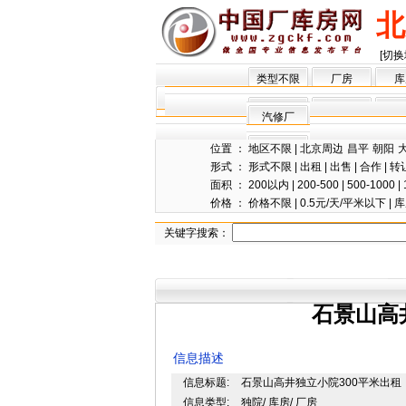
北
[切换
类型不限
厂房
库
汽修厂
位置 ：
地区不限
|
北京周边
昌平
朝阳
形式 ：
形式不限
|
出租
|
出售
|
合作
|
转
面积 ：
200以内
|
200-500
|
500-1000
|
价格 ：
价格不限
|
0.5元/天/平米以下
|
库
关键字搜索：
石景山高
信息描述
信息标题:
石景山高井独立小院300平米出租
信息类型:
独院/ 库房/ 厂房