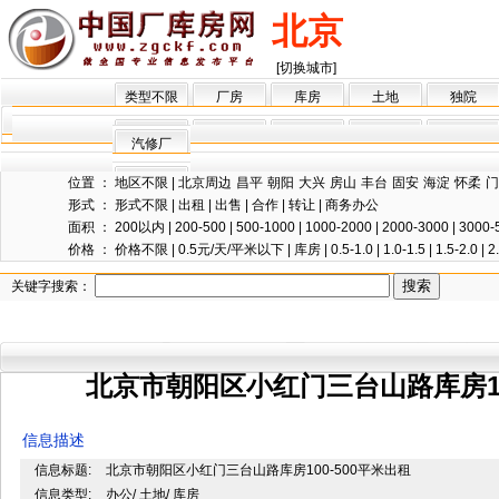
北京
[切换城市]
类型不限
厂房
库房
土地
独院
汽修厂
位置 ：
地区不限
|
北京周边
昌平
朝阳
大兴
房山
丰台
固安
海淀
怀柔
门
形式 ：
形式不限
|
出租
|
出售
|
合作
|
转让
|
商务办公
面积 ：
200以内
|
200-500
|
500-1000
|
1000-2000
|
2000-3000
|
3000-
价格 ：
价格不限
|
0.5元/天/平米以下
|
库房
|
0.5-1.0
|
1.0-1.5
|
1.5-2.0
|
2
关键字搜索：
北京市朝阳区小红门三台山路库房10
信息描述
信息标题:
北京市朝阳区小红门三台山路库房100-500平米出租
信息类型:
办公/ 土地/ 库房