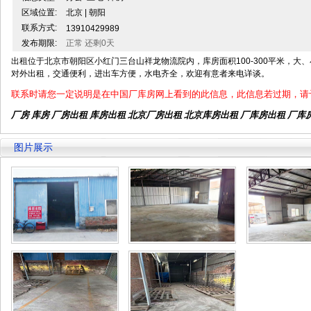
区域位置:
北京 | 朝阳
联系方式:
13910429989
发布期限:
正常 还剩0天
出租位于北京市朝阳区小红门三台山祥龙物流院内，库房面积100-300平米，大
对外出租，交通便利，进出车方便，水电齐全，欢迎有意者来电详谈。
联系时请您一定说明是在中国厂库房网上看到的此信息，此信息若过期，请
厂房 库房 厂房出租
库房出租
北京厂房出租
北京库房出租
厂库房出租 厂库
图片展示