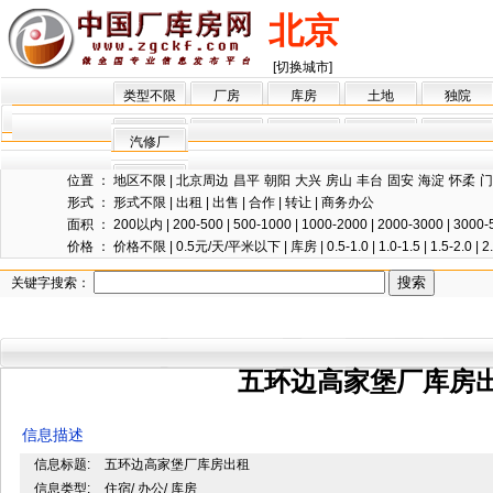
北京
[切换城市]
类型不限
厂房
库房
土地
独院
汽修厂
位置 ：
地区不限
|
北京周边
昌平
朝阳
大兴
房山
丰台
固安
海淀
怀柔
门
形式 ：
形式不限
|
出租
|
出售
|
合作
|
转让
|
商务办公
面积 ：
200以内
|
200-500
|
500-1000
|
1000-2000
|
2000-3000
|
3000-
价格 ：
价格不限
|
0.5元/天/平米以下
|
库房
|
0.5-1.0
|
1.0-1.5
|
1.5-2.0
|
2
关键字搜索：
五环边高家堡厂库房
信息描述
信息标题:
五环边高家堡厂库房出租
信息类型:
住宿/ 办公/ 库房