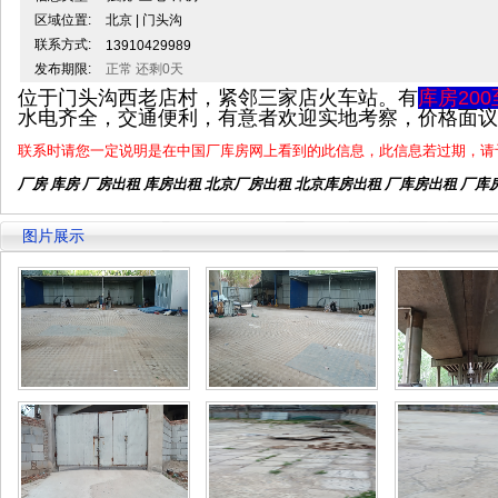
区域位置:
北京 | 门头沟
联系方式:
13910429989
发布期限:
正常 还剩0天
位于门头沟西老店村，紧邻三家店火车站。有
库房20
水电齐全，交通便利，有意者欢迎实地考察，价格面议
联系时请您一定说明是在中国厂库房网上看到的此信息，此信息若过期，请
厂房 库房 厂房出租
库房出租
北京厂房出租
北京库房出租
厂库房出租 厂库
图片展示