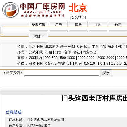
北京
[切换城市]
类型不限
厂房
库房
土地
独院
汽修厂
位置 ：
地区不限
|
北京周边
昌平
朝阳
大兴
房山
丰台
固安
海淀
怀柔
门
形式 ：
形式不限
|
出租
|
出售
|
合作
|
转让
|
商务办公
面积 ：
200以内
|
200-500
|
500-1000
|
1000-2000
|
2000-3000
|
3000-
价格 ：
价格不限
|
0.5元/天/平米以下
|
库房
|
0.5-1.0
|
1.0-1.5
|
1.5-2.0
|
2
关键字搜索：
门头沟西老店村库房
信息描述
信息标题:
门头沟西老店村库房出租
信息类型:
独院/ 土地/ 库房