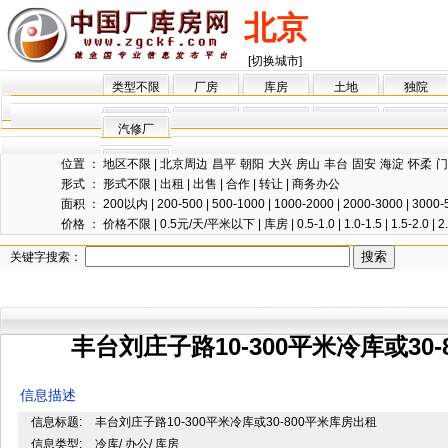
北京
[切换城市]
类型不限
厂房
库房
土地
独院
汽修厂
位置 ：
地区不限
|
北京周边
昌平
朝阳
大兴
房山
丰台
固安
海淀
怀柔
门
形式 ：
形式不限
|
出租
|
出售
|
合作
|
转让
|
商务办公
面积 ：
200以内
|
200-500
|
500-1000
|
1000-2000
|
2000-3000
|
3000-
价格 ：
价格不限
|
0.5元/天/平米以下
|
库房
|
0.5-1.0
|
1.0-1.5
|
1.5-2.0
|
2
关键字搜索：
丰台刘庄子路10-300平米冷库或30
信息描述
信息标题:
丰台刘庄子路10-300平米冷库或30-800平米库房出租
信息类型:
冷库/ 办公/ 库房