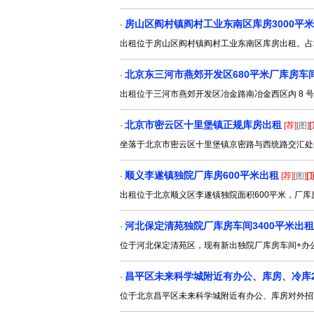
房山区阎村镇阎村工业东南区库房3000平
·
出租位于房山区阎村镇阎村工业东南区库房出租。占地2
北京东三河市燕郊开发区680平米厂库房车
·
出租位于三河市燕郊开发区冶金路南冶金西区内 8 号
北京市密云区十里堡镇正规库房出租
·
[荐]
[图]
[
坐落于北京市密云区十里堡镇京密路与西统路交汇处
顺义李遂镇独院厂库房600平米出租
·
[荐]
[图]
[
出租位于北京顺义区李遂镇独院面积600平米，厂库
河北保定清苑独院厂库房车间3400平米出租
·
位于河北保定清苑区，现有新出独院厂库房车间+办
昌平区未来科学城附近有办公、库房、冷库200
·
位于北京昌平区未来科学城附近有办公、库房对外招商