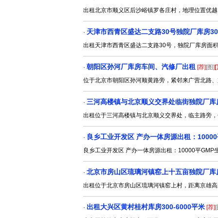
出租北京市顺义区后沙峪镇罗各庄村，地理位置优越
天津市西青区盛达二支路30号独院厂库房3000
·
出租天津市西青区盛达二支路30号，独院厂库房面积
朝阳区孙河厂库房车间、汽修厂出租
·
[荐]
[图]
[
位于北京市朝阳区孙河顺黄路旁，紧邻来广营北路、
三河高楼镇与北京顺义交界处临街独院厂库
·
出租位于三河高楼镇与北京顺义交界处，临主路旁，金榆
良乡工业开发区 产办一体房源出租：10000
·
良乡工业开发区 产办一体房源出租：10000平GMP生产
北京市房山区琉璃河镇窑上十五亩独院厂库
·
出租位于北京市房山区琉璃河镇窑上村，距离京雄高速
出租大兴区黄村桂村库房300-6000平米
·
[荐]
[