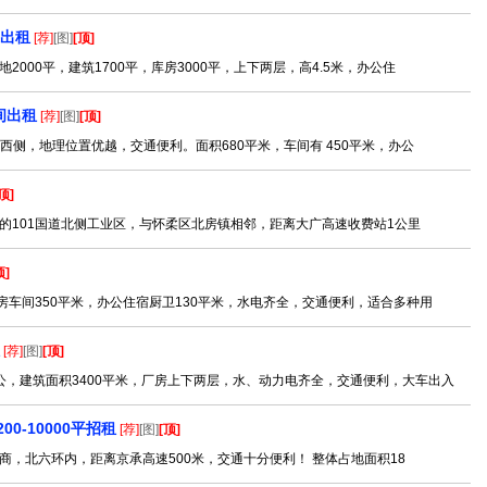
米出租
[荐]
[图]
[顶]
000平，建筑1700平，库房3000平，上下两层，高4.5米，办公住
间出租
[荐]
[图]
[顶]
西侧，地理位置优越，交通便利。面积680平米，车间有 450平米，办公
顶]
的101国道北侧工业区，与怀柔区北房镇相邻，距离大广高速收费站1公里
顶]
房车间350平米，办公住宿厨卫130平米，水电齐全，交通便利，适合多种用
[荐]
[图]
[顶]
公，建筑面积3400平米，厂房上下两层，水、动力电齐全，交通便利，大车出入
-10000平招租
[荐]
[图]
[顶]
，北六环内，距离京承高速500米，交通十分便利！ 整体占地面积18