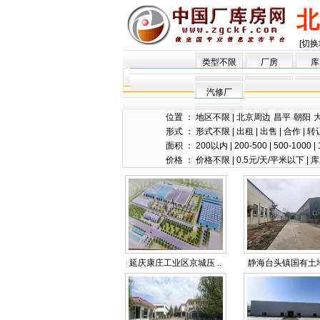
北
[切换
类型不限
厂房
库
汽修厂
位置 ：
地区不限
|
北京周边
昌平
朝阳
形式 ：
形式不限
|
出租
|
出售
|
合作
|
转
面积 ：
200以内
|
200-500
|
500-1000
|
价格 ：
价格不限
|
0.5元/天/平米以下
|
库
延庆康庄工业区京城压 ..
静海台头镇国有土地、