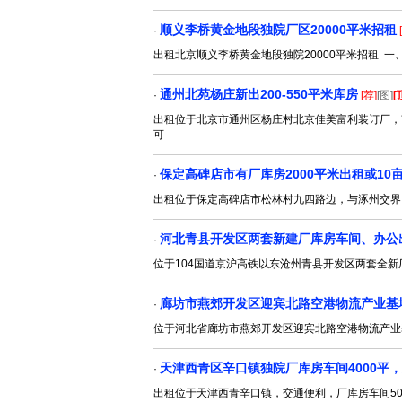
顺义李桥黄金地段独院厂区20000平米招租
·
出租北京顺义李桥黄金地段独院20000平米招租 
通州北苑杨庄新出200-550平米库房
·
[荐]
[图]
[
出租位于北京市通州区杨庄村北京佳美富利装订厂，
可
保定高碑店市有厂库房2000平米出租或10
·
出租位于保定高碑店市松林村九四路边，与涿州交界，
河北青县开发区两套新建厂库房车间、办公
·
位于104国道京沪高铁以东沧州青县开发区两套全新厂房
廊坊市燕郊开发区迎宾北路空港物流产业基
·
位于河北省廊坊市燕郊开发区迎宾北路空港物流产业基
天津西青区辛口镇独院厂库房车间4000平，
·
出租位于天津西青辛口镇，交通便利，厂库房车间500