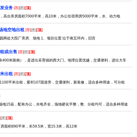
代发业务
[荐]
[图]
[顶]
高台库房面积7000平米，高10米，办公住宿用房5000平米，水、动力电
场地空地出租
[荐]
[图]
[顶]
园两处大院厂库房、场地 1、项目位置:位于南五环内，旧宫
出租或出售
[荐]
[图]
[顶]
东400米路南），是进出采育镇的西大门。地理位置优越，交通便利，进出大车
平米出租
[荐]
[图]
[顶]
100平米出租，紧邻107国道旁，交通便利，新装修，适合多种用途，可分租
]
院场地15亩，配有办公，水电齐全，场地硬化平整，整、分租均可，适合多种用途
]
[图]
[顶]
积890平米，长59.5米，宽15.3米，高12米