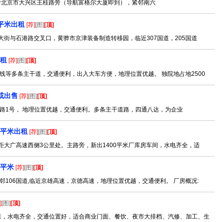
于北京市大兴区王桂路旁（导航富格尔大厦即到），紧邻南六
平米出租
[荐]
[图]
[顶]
大街与石港路交叉口，黄骅市京津装备制造转移园，临近307国道，205国道
出租
[荐]
[图]
[顶]
等多条主干道，交通便利，出入大车方便，地理位置优越。 独院地占地2500
或出售
[荐]
[图]
[顶]
路1号， 地理位置优越，交通便利。多条主干道路，四通八达，为企业
0平米出租
[荐]
[图]
[顶]
距大广高速西侧3公里处。主路旁，新出1400平米厂库房车间，水电齐全，适
0平米
[荐]
[图]
[顶]
106国道,临近京雄高速，京德高速，地理位置优越，交通便利。 厂房概况:
]
[图]
[顶]
平米，水电齐全，交通位置好，适合商业门面、餐饮、夜市大排档、汽修、加工、生