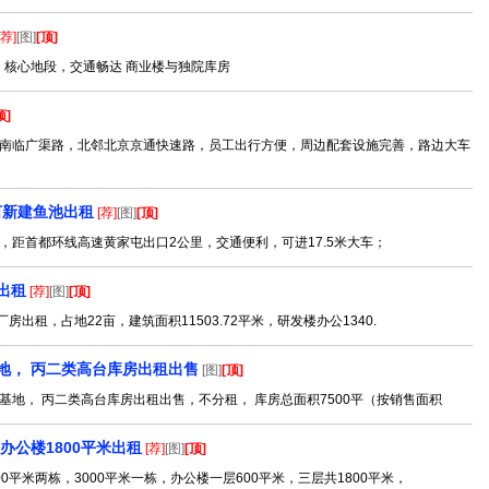
[荐]
[图]
[顶]
一、核心地段，交通畅达 商业楼与独院库房
顶]
南临广渠路，北邻北京京通快速路，员工出行方便，周边配套设施完善，路边大车
亩新建鱼池出租
[荐]
[图]
[顶]
距首都环线高速黄家屯出口2公里，交通便利，可进17.5米大车；
出租
[荐]
[图]
[顶]
出租，占地22亩，建筑面积11503.72平米，研发楼办公1340.
地， 丙二类高台库房出租出售
[图]
[顶]
地， 丙二类高台库房出租出售，不分租， 库房总面积7500平（按销售面积
办公楼1800平米出租
[荐]
[图]
[顶]
平米两栋，3000平米一栋，办公楼一层600平米，三层共1800平米，