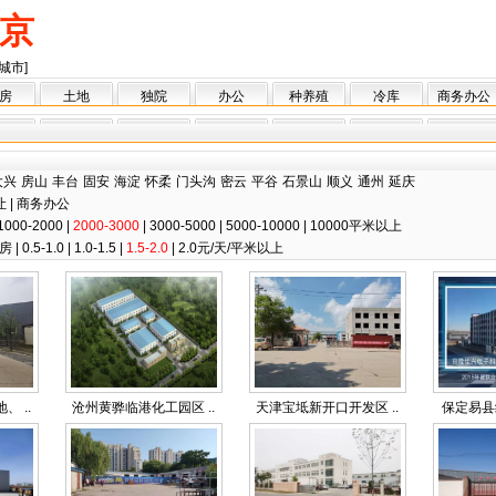
京
城市]
房
土地
独院
办公
种养殖
冷库
商务办公
大兴
房山
丰台
固安
海淀
怀柔
门头沟
密云
平谷
石景山
顺义
通州
延庆
让
|
商务办公
1000-2000
|
2000-3000
|
3000-5000
|
5000-10000
|
10000平米以上
房
|
0.5-1.0
|
1.0-1.5
|
1.5-2.0
|
2.0元/天/平米以上
 ..
沧州黄骅临港化工园区 ..
天津宝坻新开口开发区 ..
保定易县经