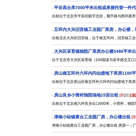
平谷高台库7000平米出租或承接托管一件
·
出租位于北京市平谷区航宇北街，顺平路与西环路旁，
五环内大兴旧宫镇工业园厂库房，办公楼，
·
出租北京大兴区旧宫镇，位于南五环内，旧宫镇工业
大兴区采育镇独院厂库房办公楼3480平米
·
位于北京市大兴区采育镇（104国道与采辛路交叉口
房山南五环外六环内闫仙垡地下库房1100
·
出租位于北京房山区南五环外六环内闫仙垡地下库房1
房山良乡小营村独院场地15亩出租
·
[荐]
[图]
[顶
出租位于北京南六环良乡出口600米，小营村，独
津南小站镇黄台工业园厂房，办公楼出租
·
[荐
津南小站镇黄台工业园厂房，办公楼出租 房源一：厂房面