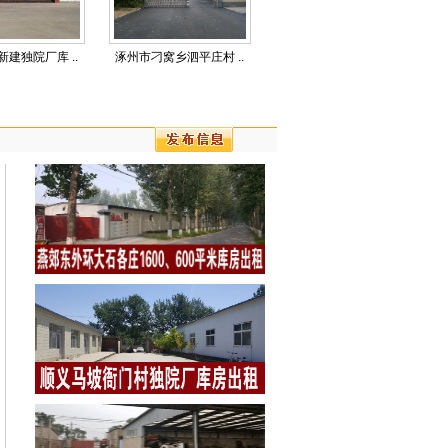
建独院厂库 ..
涿州市刁窝乡泗平庄村 ..