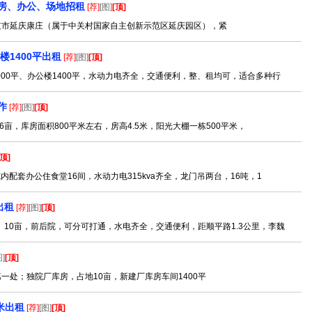
房、办公、场地招租
[荐]
[图]
[顶]
京市延庆康庄（属于中关村国家自主创新示范区延庆园区），紧
楼1400平出租
[荐]
[图]
[顶]
00平、办公楼1400平，水动力电齐全，交通便利，整、租均可，适合多种行
作
[荐]
[图]
[顶]
，库房面积800平米左右，房高4.5米，阳光大棚一栋500平米，
[顶]
配套办公住食堂16间，水动力电315kva齐全，龙门吊两台，16吨，1
出租
[荐]
[图]
[顶]
10亩，前后院，可分可打通，水电齐全，交通便利，距顺平路1.3公里，李魏
图]
[顶]
一处；独院厂库房，占地10亩，新建厂库房车间1400平
米出租
[荐]
[图]
[顶]