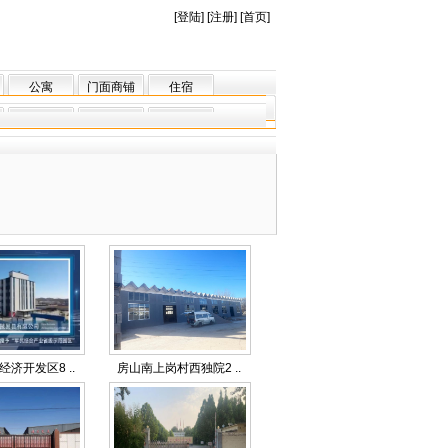
[
登陆
] [
注册
] [
首页
]
公寓
门面商铺
住宿
济开发区8 ..
房山南上岗村西独院2 ..