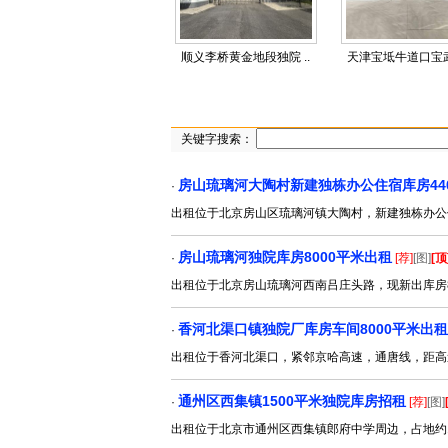
顺义李桥黄金地段独院 ..
天津宝坻牛道口宝武路
关键字搜索：
房山琉璃河大陶村新建独栋办公住宿库房44
·
出租位于北京房山区琉璃河镇大陶村，新建独栋办公
房山琉璃河独院库房8000平米出租
·
[荐]
[图]
[顶
出租位于北京房山琉璃河西南吕庄头路，现新出库房8
香河北渠口镇独院厂库房车间8000平米出租
·
出租位于香河北渠口，紧邻京哈高速，通唐线，距高速
通州区西集镇1500平米独院库房招租
·
[荐]
[图]
出租位于北京市通州区西集镇郎府中学周边，占地约