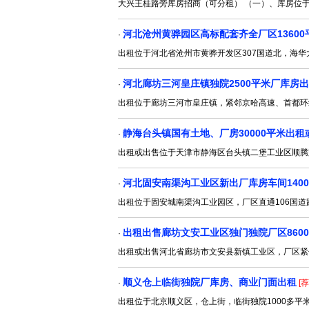
大兴王桂路旁库房招商（可分租） （一）、库房位
河北沧州黄骅园区高标配套齐全厂区13600
·
出租位于河北省沧州市黄骅开发区307国道北，海华
河北廊坊三河皇庄镇独院2500平米厂库房
·
出租位于廊坊三河市皇庄镇，紧邻京哈高速、首都环线
静海台头镇国有土地、厂房30000平米出租
·
出租或出售位于天津市静海区台头镇二堡工业区顺腾
河北固安南渠沟工业区新出厂库房车间140
·
出租位于固安城南渠沟工业园区，厂区直通106国道
出租出售廊坊文安工业区独门独院厂区860
·
出租或出售河北省廊坊市文安县新镇工业区，厂区紧邻
顺义仓上临街独院厂库房、商业门面出租
·
[荐
出租位于北京顺义区，仓上街，临街独院1000多