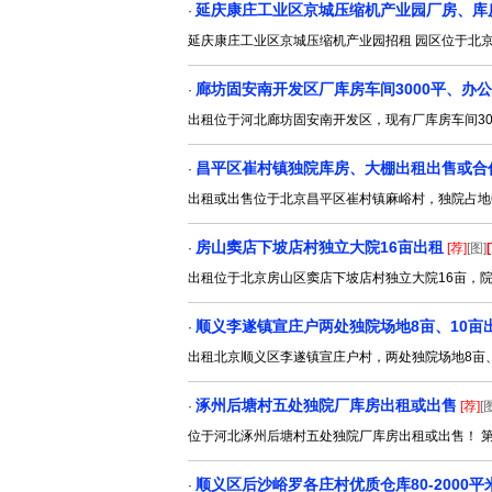
延庆康庄工业区京城压缩机产业园厂房、库
·
延庆康庄工业区京城压缩机产业园招租 园区位于北
廊坊固安南开发区厂库房车间3000平、办公
·
出租位于河北廊坊固安南开发区，现有厂库房车间30
昌平区崔村镇独院库房、大棚出租出售或合
·
出租或出售位于北京昌平区崔村镇麻峪村，独院占地6亩
房山窦店下坡店村独立大院16亩出租
·
[荐]
[图]
出租位于北京房山区窦店下坡店村独立大院16亩，院内
顺义李遂镇宣庄户两处独院场地8亩、10亩
·
出租北京顺义区李遂镇宣庄户村，两处独院场地8亩、
涿州后塘村五处独院厂库房出租或出售
·
[荐]
[
位于河北涿州后塘村五处独院厂库房出租或出售！ 第
顺义区后沙峪罗各庄村优质仓库80-2000平
·