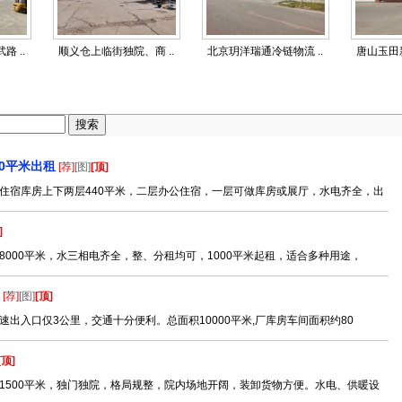
 ..
顺义仓上临街独院、商 ..
北京玥洋瑞通冷链物流 ..
唐山玉田新
0平米出租
[荐]
[图]
[顶]
住宿库房上下两层440平米，二层办公住宿，一层可做库房或展厅，水电齐全，出
]
000平米，水三相电齐全，整、分租均可，1000平米起租，适合多种用途，
[荐]
[图]
[顶]
出入口仅3公里，交通十分便利。总面积10000平米,厂库房车间面积约80
[顶]
1500平米，独门独院，格局规整，院内场地开阔，装卸货物方便。水电、供暖设