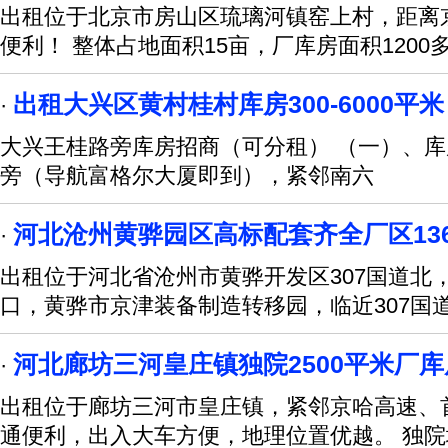
出租位于北京市房山区琉璃河镇窑上村，距离
便利！ 整体占地面积15亩，厂库房面积1200
出租大兴区黄村桂村库房300-6000平米
·
大兴王桂路旁库房招商（可分租） （一）、
旁（导航富格尔大厦即到），紧邻南六
河北沧州黄骅园区高标配套齐全厂区136
·
出租位于河北省沧州市黄骅开发区307国道北
口，黄骅市京津装备制造转移园，临近307国道
河北廊坊三河皇庄镇独院2500平米厂
·
出租位于廊坊三河市皇庄镇，紧邻京哈高速、
通便利，出入大车方便，地理位置优越。 独院地