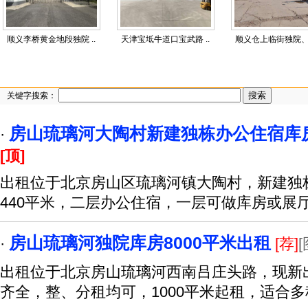
顺义李桥黄金地段独院 ..
天津宝坻牛道口宝武路 ..
顺义仓上临街独院、商
关键字搜索：
房山琉璃河大陶村新建独栋办公住宿库房
·
[顶]
出租位于北京房山区琉璃河镇大陶村，新建独
440平米，二层办公住宿，一层可做库房或展
房山琉璃河独院库房8000平米出租
·
[荐]
[
出租位于北京房山琉璃河西南吕庄头路，现新出
齐全，整、分租均可，1000平米起租，适合