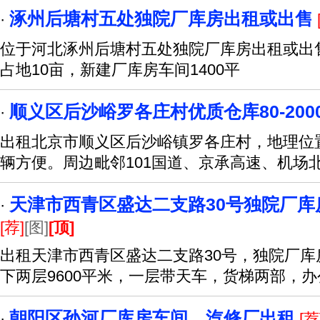
涿州后塘村五处独院厂库房出租或出售
·
位于河北涿州后塘村五处独院厂库房出租或出
占地10亩，新建厂库房车间1400平
顺义区后沙峪罗各庄村优质仓库80-200
·
出租北京市顺义区后沙峪镇罗各庄村，地理位
辆方便。周边毗邻101国道、京承高速、机场
天津市西青区盛达二支路30号独院厂库房3
·
[荐]
[图]
[顶]
出租天津市西青区盛达二支路30号，独院厂库房
下两层9600平米，一层带天车，货梯两部，
朝阳区孙河厂库房车间、汽修厂出租
·
[荐