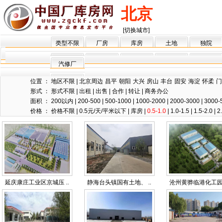
北京
[切换城市]
类型不限
厂房
库房
土地
独院
汽修厂
位置 ：
地区不限
|
北京周边
昌平
朝阳
大兴
房山
丰台
固安
海淀
怀柔
门
形式 ：
形式不限
|
出租
|
出售
|
合作
|
转让
|
商务办公
面积 ：
200以内
|
200-500
|
500-1000
|
1000-2000
|
2000-3000
|
3000-
价格 ：
价格不限
|
0.5元/天/平米以下
|
库房
|
0.5-1.0
|
1.0-1.5
|
1.5-2.0
|
2
延庆康庄工业区京城压 ..
静海台头镇国有土地、 ..
沧州黄骅临港化工园区