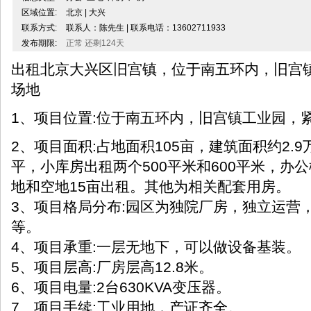
区域位置:
北京 | 大兴
联系方式:
联系人：陈先生 | 联系电话：13602711933
发布期限:
正常 还剩124天
出租北京大兴区旧宫镇，
位于南五环内，旧宫
场地
1、项目位置:位于南五环内，旧宫镇工业园，
2、项目面积:占地面积105亩，建筑面积约2.9
平，小库房出租两个500平米和600平米，办公
地和空地15亩出租。其他为相关配套用房。
3、项目格局分布:园区为独院厂房，独立运营
等。
4、项目承重:一层无地下，可以做设备基装。
5、项目层高:厂房层高12.8米。
6、项目电量:2台630KVA变压器。
7、项目手续:工业用地，产证齐全。