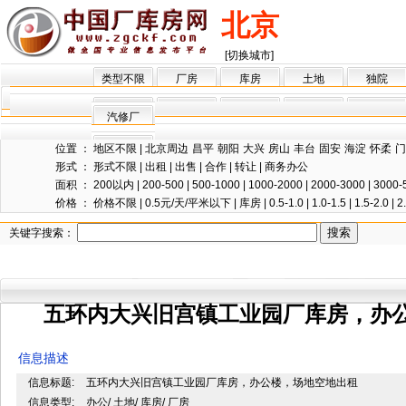
北京
[切换城市]
类型不限
厂房
库房
土地
独院
汽修厂
位置 ：
地区不限
|
北京周边
昌平
朝阳
大兴
房山
丰台
固安
海淀
怀柔
门
形式 ：
形式不限
|
出租
|
出售
|
合作
|
转让
|
商务办公
面积 ：
200以内
|
200-500
|
500-1000
|
1000-2000
|
2000-3000
|
3000-
价格 ：
价格不限
|
0.5元/天/平米以下
|
库房
|
0.5-1.0
|
1.0-1.5
|
1.5-2.0
|
2
关键字搜索：
五环内大兴旧宫镇工业园厂库房，办
信息描述
信息标题:
五环内大兴旧宫镇工业园厂库房，办公楼，场地空地出租
信息类型:
办公/ 土地/ 库房/ 厂房