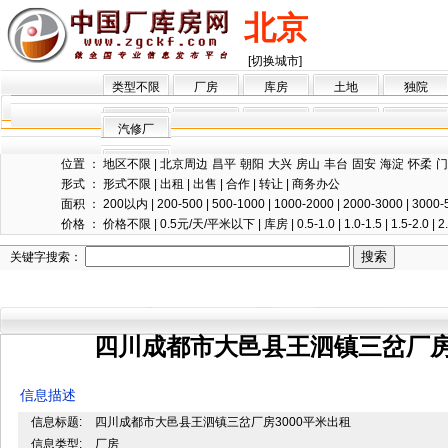
北京
[切换城市]
类型不限
厂房
库房
土地
独院
汽修厂
位置 ：
地区不限
|
北京周边
昌平
朝阳
大兴
房山
丰台
固安
海淀
怀柔
门
形式 ：
形式不限
|
出租
|
出售
|
合作
|
转让
|
商务办公
面积 ：
200以内
|
200-500
|
500-1000
|
1000-2000
|
2000-3000
|
3000-
价格 ：
价格不限
|
0.5元/天/平米以下
|
库房
|
0.5-1.0
|
1.0-1.5
|
1.5-2.0
|
2
关键字搜索：
四川成都市大邑县王泗镇三岔厂房3
信息描述
信息标题:
四川成都市大邑县王泗镇三岔厂房3000平米出租
信息类型:
厂房