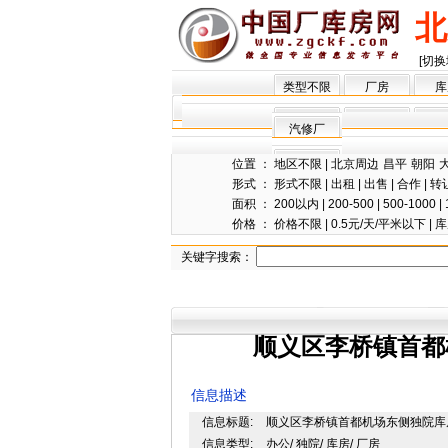
北
[切换
类型不限
厂房
库
汽修厂
位置 ：
地区不限
|
北京周边
昌平
朝阳
形式 ：
形式不限
|
出租
|
出售
|
合作
|
转
面积 ：
200以内
|
200-500
|
500-1000
|
价格 ：
价格不限
|
0.5元/天/平米以下
|
库
关键字搜索：
顺义区李桥镇首都
信息描述
信息标题:
顺义区李桥镇首都机场东侧独院库房
信息类型:
办公/ 独院/ 库房/ 厂房