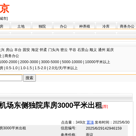
京
城市]
房
土地
独院
办公
种养殖
冷库
商务办公
大兴
房山
丰台
固安
海淀
怀柔
门头沟
密云
平谷
石景山
顺义
通州
延庆
让
|
商务办公
1000-2000
|
2000-3000
|
3000-5000
|
5000-10000
|
10000平米以上
房
|
0.5-1.0
|
1.0-1.5
|
1.5-2.0
|
2.0元/天/平米以上
机场东侧独院库房3000平米出租
[荐]
点击量：349次
置顶
发布时间：2025/6/30
3000平米出租
信息编号:
2025/6/29142946159
参考价格:
面议