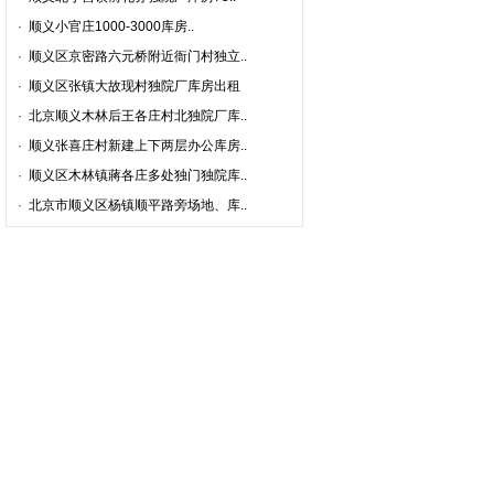
·
顺义小官庄1000-3000库房..
·
顺义区京密路六元桥附近衙门村独立..
·
顺义区张镇大故现村独院厂库房出租
·
北京顺义木林后王各庄村北独院厂库..
·
顺义张喜庄村新建上下两层办公库房..
·
顺义区木林镇蔣各庄多处独门独院库..
·
北京市顺义区杨镇顺平路旁场地、库..