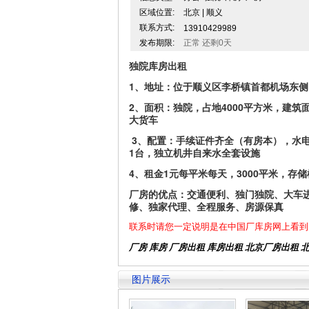
区域位置:
北京 | 顺义
联系方式:
13910429989
发布期限:
正常 还剩0天
独院库房出租
1、地址：位于顺义区李桥镇首都机场东
2、面积：独院，占地4000平方米，建筑
大货车
3、配置：手续证件齐全（有房本），水电
1台，独立机井自来水全套设施
4、租金1元每平米每天，3000平米，存
厂房的优点：交通便利、独门独院、大车
修、独家代理、全程服务、房源保真
联系时请您一定说明是在中国厂库房网上看到
厂房 库房 厂房出租
库房出租
北京厂房出租
图片展示