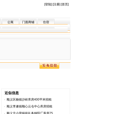
[
登陆
] [
注册
] [
首页
]
公寓
门面商铺
住宿
近似信息
·
顺义区杨镇沙岭库房400平米招租
·
顺义李遂镇顺心云仓中心库房招租
·
顺义北小营镇前礼务独院厂库房75..