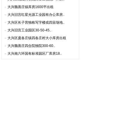
·
大兴魏善庄镇库房1600平出租
·
大兴旧宫红星光源工业园有办公库房..
·
大兴区长子营独栋写字楼或四亩场地..
·
大兴旧宫工业园区30-50-45..
·
大兴区庞各庄镇四各庄村大小库房出租
·
大兴魏善庄四合院独院300-60..
·
大兴南六环国有标准园区厂库房18..