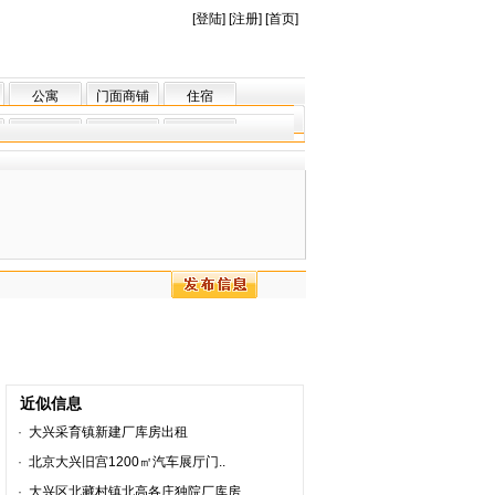
[
登陆
] [
注册
] [
首页
]
公寓
门面商铺
住宿
近似信息
·
大兴采育镇新建厂库房出租
·
北京大兴旧宫1200㎡汽车展厅门..
·
大兴区北藏村镇北高各庄独院厂库房..