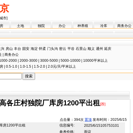
京
城市]
房
土地
独院
办公
种养殖
冷库
商务办公
大兴
房山
丰台
固安
海淀
怀柔
门头沟
密云
平谷
石景山
顺义
通州
延庆
让
|
商务办公
1000-2000
|
2000-3000
|
3000-5000
|
5000-10000
|
10000平米以上
房
|
0.5-1.0
|
1.0-1.5
|
1.5-2.0
|
2.0元/天/平米以上
高各庄村独院厂库房1200平出租
[荐]
点击量：394次
置顶
发布时间：2025/6/15
房1200平出租
信息编号:
2025/6/15105753101
参考价格:
面议