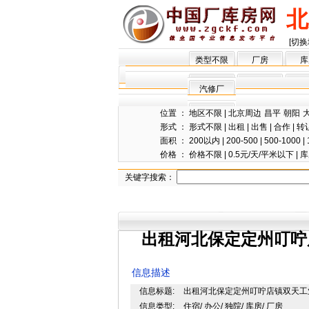
北
[切换
类型不限
厂房
库
汽修厂
位置 ：
地区不限
|
北京周边
昌平
朝阳
形式 ：
形式不限
|
出租
|
出售
|
合作
|
转
面积 ：
200以内
|
200-500
|
500-1000
|
价格 ：
价格不限
|
0.5元/天/平米以下
|
库
关键字搜索：
出租河北保定定州叮咛
信息描述
信息标题:
出租河北保定定州叮咛店镇双天工业
信息类型:
住宿/ 办公/ 独院/ 库房/ 厂房