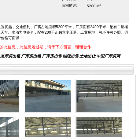
2
面积描述:
5200 M
优越，交通便利。厂房占地面积5200平米，厂房面积2400平米，配有二层楼
上天车。水动力电齐全，配有200千瓦独立变压器。工业用地，可环评可办照。适
者价格可面谈！
的此信息，此信息若过期，请予下方留言，谢谢合作！
北京库房出租
厂库房出租 厂库房出售 独院出售 土地出让 中国厂库房网