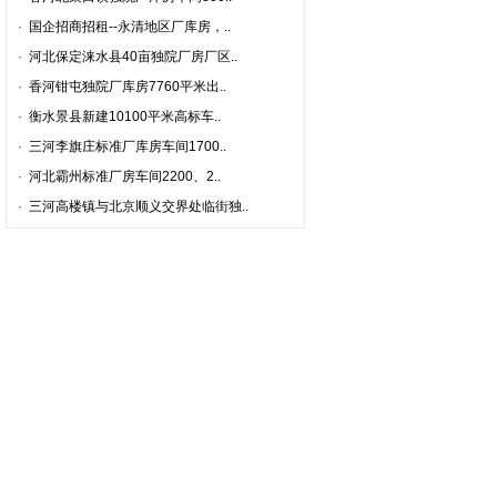
·
国企招商招租--永清地区厂库房，..
·
河北保定涞水县40亩独院厂房厂区..
·
香河钳屯独院厂库房7760平米出..
·
衡水景县新建10100平米高标车..
·
三河李旗庄标准厂库房车间1700..
·
河北霸州标准厂房车间2200、2..
·
三河高楼镇与北京顺义交界处临街独..