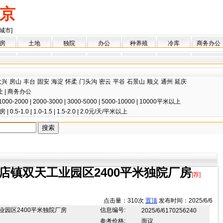
京
城市]
房
土地
独院
办公
种养殖
冷库
商务办公
大兴
房山
丰台
固安
海淀
怀柔
门头沟
密云
平谷
石景山
顺义
通州
延庆
让
|
商务办公
1000-2000
|
2000-3000
|
3000-5000
|
5000-10000
|
10000平米以上
房
|
0.5-1.0
|
1.0-1.5
|
1.5-2.0
|
2.0元/天/平米以上
店镇双天工业园区2400平米独院厂房
[荐]
点击量：310次
置顶
发布时间：2025/6/6
园区2400平米独院厂房
信息编号:
2025/6/6170256240
参考价格:
面议