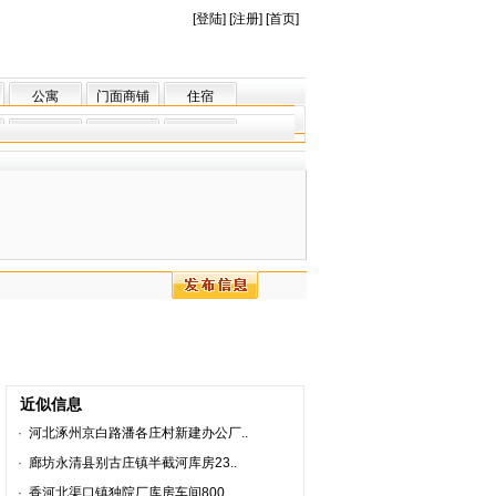
[
登陆
] [
注册
] [
首页
]
公寓
门面商铺
住宿
近似信息
·
河北涿州京白路潘各庄村新建办公厂..
·
廊坊永清县别古庄镇半截河库房23..
·
香河北渠口镇独院厂库房车间800..