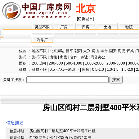
北京
[切换城市]
类型不限
厂房
库房
土地
独院
汽修厂
位置 ：
地区不限
|
北京周边
昌平
朝阳
大兴
房山
丰台
固安
海淀
怀柔
门
形式 ：
形式不限
|
出租
|
出售
|
合作
|
转让
|
商务办公
面积 ：
200以内
|
200-500
|
500-1000
|
1000-2000
|
2000-3000
|
3000-
价格 ：
价格不限
|
0.5元/天/平米以下
|
库房
|
0.5-1.0
|
1.0-1.5
|
1.5-2.0
|
2
关键字搜索：
房山区阎村二层别墅400平
信息描述
信息标题:
房山区阎村二层别墅400平米和院子出租
信息类型:
住宿/ 商务办公/ 公寓/ 办公/ 独院/ 库房