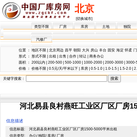
北京
[切换城市]
类型不限
厂房
库房
土地
独院
汽修厂
位置 ：
地区不限
|
北京周边
昌平
朝阳
大兴
房山
丰台
固安
海淀
怀柔
门
形式 ：
形式不限
|
出租
|
出售
|
合作
|
转让
|
商务办公
面积 ：
200以内
|
200-500
|
500-1000
|
1000-2000
|
2000-3000
|
3000-
价格 ：
价格不限
|
0.5元/天/平米以下
|
库房
|
0.5-1.0
|
1.0-1.5
|
1.5-2.0
|
2
关键字搜索：
河北易县良村燕旺工业区厂区厂房150
信息描述
信息标题:
河北易县良村燕旺工业区厂区厂房1500-5000平米出租
信息类型:
办公/ 独院/ 库房/ 厂房