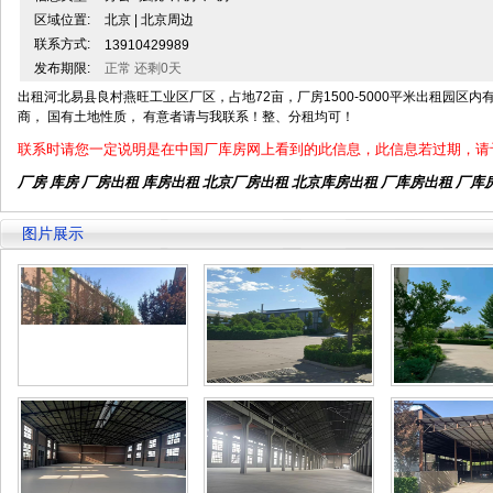
区域位置:
北京 | 北京周边
联系方式:
13910429989
发布期限:
正常 还剩0天
出租河北易县良村燕旺工业区厂区，占地72亩，厂房1500-5000平米出租园区内有5
商， 国有土地性质， 有意者请与我联系！整、分租均可！
联系时请您一定说明是在中国厂库房网上看到的此信息，此信息若过期，请
厂房 库房 厂房出租
库房出租
北京厂房出租
北京库房出租
厂库房出租 厂库
图片展示