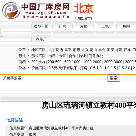
北京
[切换城市]
类型不限
厂房
库房
土地
独院
汽修厂
位置 ：
地区不限
|
北京周边
昌平
朝阳
大兴
房山
丰台
固安
海淀
怀柔
门
形式 ：
形式不限
|
出租
|
出售
|
合作
|
转让
|
商务办公
面积 ：
200以内
|
200-500
|
500-1000
|
1000-2000
|
2000-3000
|
3000-
价格 ：
价格不限
|
0.5元/天/平米以下
|
库房
|
0.5-1.0
|
1.0-1.5
|
1.5-2.0
|
2
关键字搜索：
房山区琉璃河镇立教村400
信息描述
信息标题:
房山区琉璃河镇立教村400平米库房出租
信息类型:
库房