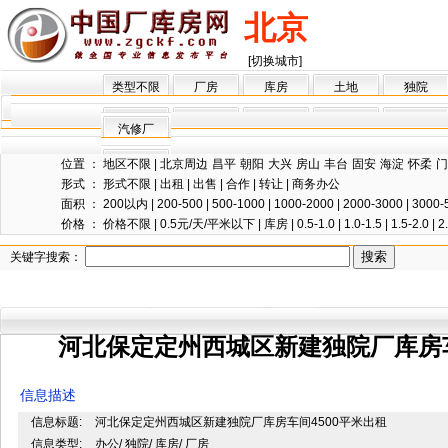
北京
[切换城市]
类型不限
厂房
库房
土地
独院
汽修厂
位置 ：
地区不限
|
北京周边
昌平
朝阳
大兴
房山
丰台
固安
海淀
怀柔
门
形式 ：
形式不限
|
出租
|
出售
|
合作
|
转让
|
商务办公
面积 ：
200以内
|
200-500
|
500-1000
|
1000-2000
|
2000-3000
|
3000-
价格 ：
价格不限
|
0.5元/天/平米以下
|
库房
|
0.5-1.0
|
1.0-1.5
|
1.5-2.0
|
2
关键字搜索：
河北保定定州西城区新建独院厂库房车
信息描述
信息标题:
河北保定定州西城区新建独院厂库房车间4500平米出租
信息类型:
办公/ 独院/ 库房/ 厂房