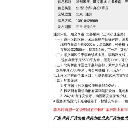
信息标题:
通州宋庄、顺义李遂 北务桥南（三
信息类型:
住宿/ 冷库/ 办公/ 库房
区域位置:
北京 | 通州
联系方式:
13910429989
发布期限:
正常 还剩0天
通州宋庄、顺义李遂 北务桥南（三河小珠宝路） 
（一）通州区园区位于宋庄镇徐辛庄徐尹路、通
现有存量高台库6000㎡，层高9米，可分租（0.8
存量冷库2500㎡，层高6.5米，可分租（3元
（二）顺义园区位于李遂镇逐太路、李魏路支线
现有存量平库5500平方米，层高11米，可分租（0
（三）北务桥南库区位于燕郊嘉都，紧邻京平高
仅余平库2000平米，可分可整租（0.6元/㎡）
以上库区均有两个出入口，可供长度20米内货车
（四）配套设施
1. 变压器（独立箱式变压器630KVA）。
2. 园区所有建筑均配有基础消防设施，消电
3. 24小时有保安值守，为园区安全保驾护航
4.配备新能源汽车充电桩若干（快慢充均有），
联系时请您一定说明是在中国厂库房网上看到
厂房 库房 厂房出租
库房出租
北京厂房出租