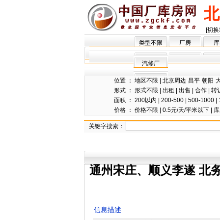
北
[切换
类型不限
厂房
库
汽修厂
位置 ：
地区不限
|
北京周边
昌平
朝阳
形式 ：
形式不限
|
出租
|
出售
|
合作
|
转
面积 ：
200以内
|
200-500
|
500-1000
|
价格 ：
价格不限
|
0.5元/天/平米以下
|
库
关键字搜索：
通州宋庄、顺义李遂 北
信息描述