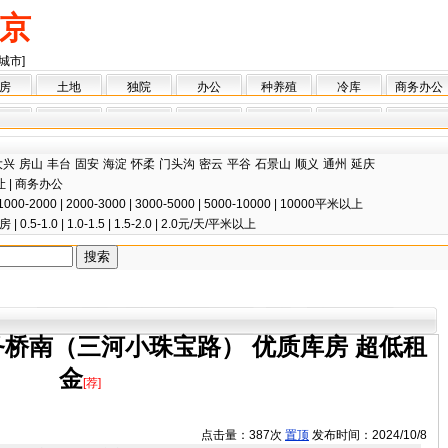
京
城市]
房
土地
独院
办公
种养殖
冷库
商务办公
大兴
房山
丰台
固安
海淀
怀柔
门头沟
密云
平谷
石景山
顺义
通州
延庆
让
|
商务办公
1000-2000
|
2000-3000
|
3000-5000
|
5000-10000
|
10000平米以上
房
|
0.5-1.0
|
1.0-1.5
|
1.5-2.0
|
2.0元/天/平米以上
务桥南（三河小珠宝路） 优质库房 超低租
金
[荐]
点击量：387次
置顶
发布时间：2024/10/8