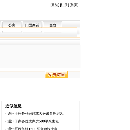
[
登陆
] [
注册
] [
首页
]
公寓
门面商铺
住宿
近似信息
·
通州于家务张采路或大兴采育库房6..
·
通州于家务优质库房500平米出租
·
通州区西集镇1500平米独院库房..