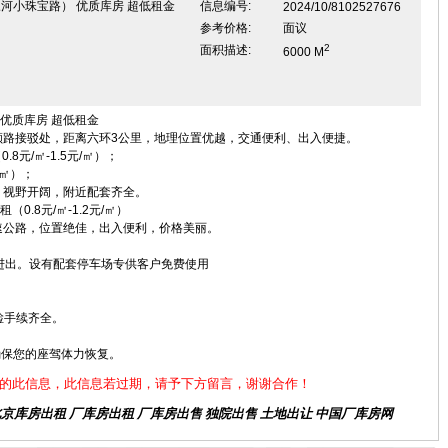
河小珠宝路） 优质库房 超低租金
信息编号:
2024/10/8102527676
参考价格:
面议
2
面积描述:
6000 M
优质库房 超低租金
顺路接驳处，距离六环3公里，地理位置优越，交通便利、出入便捷。
元/㎡-1.5元/㎡）；
/㎡）；
，视野开阔，附近配套齐全。
.8元/㎡-1.2元/㎡）
速公路，位置绝佳，出入便利，价格美丽。
进出。设有配套停车场专供客户免费使用
检手续齐全。
。
确保您的座驾体力恢复。
的此信息，此信息若过期，请予下方留言，谢谢合作！
北京库房出租
厂库房出租 厂库房出售 独院出售 土地出让 中国厂库房网