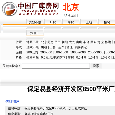
北京
[切换城市]
类型不限
厂房
库房
土地
独院
汽修厂
位置 ：
地区不限
|
北京周边
昌平
朝阳
大兴
房山
丰台
固安
海淀
怀柔
门
形式 ：
形式不限
|
出租
|
出售
|
合作
|
转让
|
商务办公
面积 ：
200以内
|
200-500
|
500-1000
|
1000-2000
|
2000-3000
|
3000-
价格 ：
价格不限
|
0.5元/天/平米以下
|
库房
|
0.5-1.0
|
1.0-1.5
|
1.5-2.0
|
2
关键字搜索：
保定易县经济开发区8500平米
信息描述
信息标题:
保定易县经济开发区8500平米厂房出租或转让
信息类型:
办公/ 独院/ 库房/ 厂房