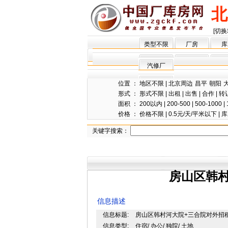
北
[切换
类型不限
厂房
库
汽修厂
位置 ：
地区不限
|
北京周边
昌平
朝阳
形式 ：
形式不限
|
出租
|
出售
|
合作
|
转
面积 ：
200以内
|
200-500
|
500-1000
|
价格 ：
价格不限
|
0.5元/天/平米以下
|
库
关键字搜索：
房山区韩
信息描述
信息标题:
房山区韩村河大院+三合院对外招
信息类型:
住宿/ 办公/ 独院/ 土地