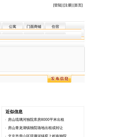
[
登陆
] [
注册
] [
首页
]
公寓
门面商铺
住宿
近似信息
·
房山琉璃河独院库房8000平米出租
·
房山青龙湖镇独院场地出租或转让
·
北京市房山区琉璃河镇窑上村有独院..