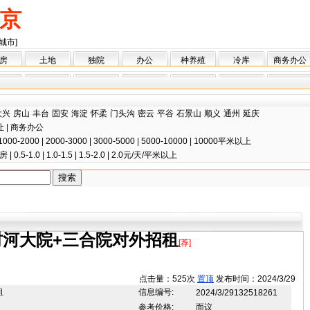
京
城市]
房
土地
独院
办公
种养殖
冷库
商务办公
大兴
房山
丰台
固安
海淀
怀柔
门头沟
密云
平谷
石景山
顺义
通州
延庆
让
|
商务办公
1000-2000
|
2000-3000
|
3000-5000
|
5000-10000
|
10000平米以上
房
|
0.5-1.0
|
1.0-1.5
|
1.5-2.0
|
2.0元/天/平米以上
村河大院+三合院对外招租
[荐]
点击量：525次
置顶
发布时间：2024/3/29
租
信息编号:
2024/3/29132518261
参考价格:
面议