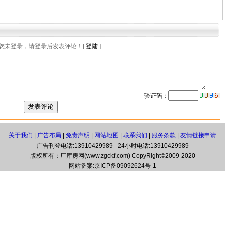
您未登录，请登录后发表评论！[
登陆
]
验证码：
关于我们
|
广告布局
|
免责声明
|
网站地图
|
联系我们
|
服务条款
|
友情链接申请
广告刊登电话:13910429989 24小时电话:13910429989
版权所有：厂库房网(www.zgckf.com) CopyRight©2009-2020
网站备案:
京ICP备09092624号-1