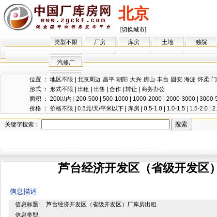
北京
[切换城市]
类型不限
厂房
库房
土地
独院
汽修厂
位置 ：
地区不限
|
北京周边
昌平
朝阳
大兴
房山
丰台
固安
海淀
怀柔
门
形式 ：
形式不限
|
出租
|
出售
|
合作
|
转让
|
商务办公
面积 ：
200以内
|
200-500
|
500-1000
|
1000-2000
|
2000-3000
|
3000-
价格 ：
价格不限
|
0.5元/天/平米以下
|
库房
|
0.5-1.0
|
1.0-1.5
|
1.5-2.0
|
2
关键字搜索：
芦台经济开发区（省级开发区
信息描述
信息标题:
芦台经济开发区（省级开发区）厂库房出租
信息类型: