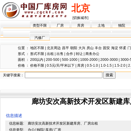
北京
[切换城市]
类型不限
厂房
库房
土地
独院
汽修厂
位置 ：
地区不限
|
北京周边
昌平
朝阳
大兴
房山
丰台
固安
海淀
怀柔
门
形式 ：
形式不限
|
出租
|
出售
|
合作
|
转让
|
商务办公
面积 ：
200以内
|
200-500
|
500-1000
|
1000-2000
|
2000-3000
|
3000-
价格 ：
价格不限
|
0.5元/天/平米以下
|
库房
|
0.5-1.0
|
1.0-1.5
|
1.5-2.0
|
2
关键字搜索：
廊坊安次高新技术开发区新建库
信息描述
信息标题:
廊坊安次高新技术开发区新建库房、厂房出租
信息类型:
办公/ 独院/ 库房/ 厂房