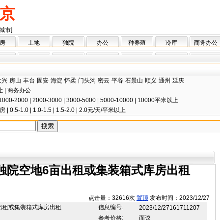
京
城市]
房
土地
独院
办公
种养殖
冷库
商务办公
大兴
房山
丰台
固安
海淀
怀柔
门头沟
密云
平谷
石景山
顺义
通州
延庆
让
|
商务办公
1000-2000
|
2000-3000
|
3000-5000
|
5000-10000
|
10000平米以上
房
|
0.5-1.0
|
1.0-1.5
|
1.5-2.0
|
2.0元/天/平米以上
独院空地6亩出租或集装箱式库房出租
点击量：32616次
置顶
发布时间：2023/12/27
出租或集装箱式库房出租
信息编号:
2023/12/27161711207
参考价格:
面议