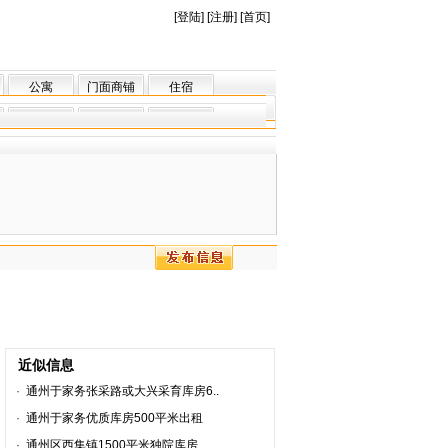
[
登陆
] [
注册
] [
首页
]
公寓
门面商铺
住宿
近似信息
·
通州于家务张采路或大兴采育库房6..
·
通州于家务优质库房500平米出租
·
通州区西集镇1500平米独院库房..