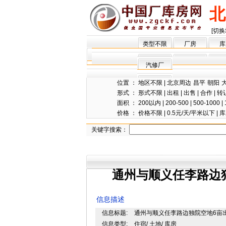
北
[切换
类型不限
厂房
库
汽修厂
位置 ：
地区不限
|
北京周边
昌平
朝阳
形式 ：
形式不限
|
出租
|
出售
|
合作
|
转
面积 ：
200以内
|
200-500
|
500-1000
|
价格 ：
价格不限
|
0.5元/天/平米以下
|
库
关键字搜索：
通州与顺义任李路边
信息描述
信息标题:
通州与顺义任李路边独院空地6亩
信息类型:
住宿/ 土地/ 库房