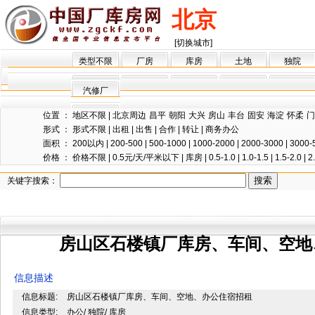
北京
[切换城市]
类型不限
厂房
库房
土地
独院
汽修厂
位置 ：
地区不限
|
北京周边
昌平
朝阳
大兴
房山
丰台
固安
海淀
怀柔
门
形式 ：
形式不限
|
出租
|
出售
|
合作
|
转让
|
商务办公
面积 ：
200以内
|
200-500
|
500-1000
|
1000-2000
|
2000-3000
|
3000-
价格 ：
价格不限
|
0.5元/天/平米以下
|
库房
|
0.5-1.0
|
1.0-1.5
|
1.5-2.0
|
2
关键字搜索：
房山区石楼镇厂库房、车间、空地
信息描述
信息标题:
房山区石楼镇厂库房、车间、空地、办公住宿招租
信息类型:
办公/ 独院/ 库房