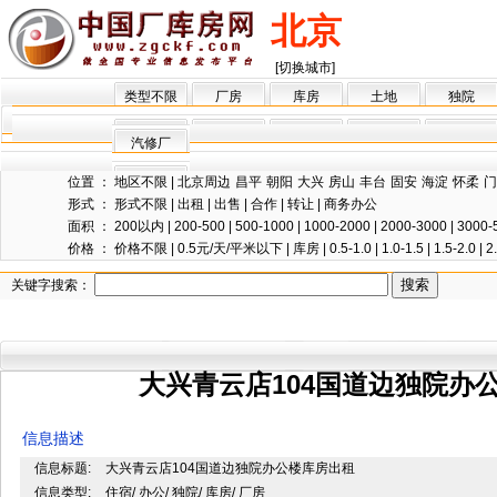
北京
[切换城市]
类型不限
厂房
库房
土地
独院
汽修厂
位置 ：
地区不限
|
北京周边
昌平
朝阳
大兴
房山
丰台
固安
海淀
怀柔
门
形式 ：
形式不限
|
出租
|
出售
|
合作
|
转让
|
商务办公
面积 ：
200以内
|
200-500
|
500-1000
|
1000-2000
|
2000-3000
|
3000-
价格 ：
价格不限
|
0.5元/天/平米以下
|
库房
|
0.5-1.0
|
1.0-1.5
|
1.5-2.0
|
2
关键字搜索：
大兴青云店104国道边独院办
信息描述
信息标题:
大兴青云店104国道边独院办公楼库房出租
信息类型:
住宿/ 办公/ 独院/ 库房/ 厂房