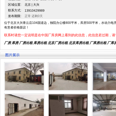
区域位置:
北京 | 大兴
联系方式:
13910429989
发布期限:
正常 还剩0天
位于北京大兴青云店104国道边，独院办公楼800平米，库房500平米，水动力
有意者价格面议！
联系时请您一定说明是在中国厂库房网上看到的此信息，此信息若过期，请
厂房 库房 厂房出租
库房出租
北京厂房出租
北京库房出租
厂库房出租 厂库
图片展示