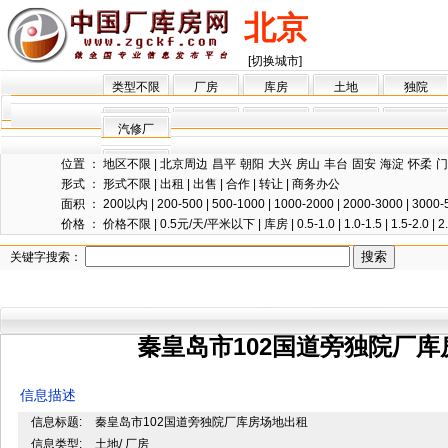
北京
[切换城市]
类型不限
厂房
库房
土地
独院
汽修厂
位置 ：
地区不限
|
北京周边
昌平
朝阳
大兴
房山
丰台
固安
海淀
怀柔
门
形式 ：
形式不限
|
出租
|
出售
|
合作
|
转让
|
商务办公
面积 ：
200以内
|
200-500
|
500-1000
|
1000-2000
|
2000-3000
|
3000-
价格 ：
价格不限
|
0.5元/天/平米以下
|
库房
|
0.5-1.0
|
1.0-1.5
|
1.5-2.0
|
2
关键字搜索：
秦皇岛市102国道旁独院厂
信息描述
信息标题:
秦皇岛市102国道旁独院厂库房场地出租
信息类型:
土地/ 厂房