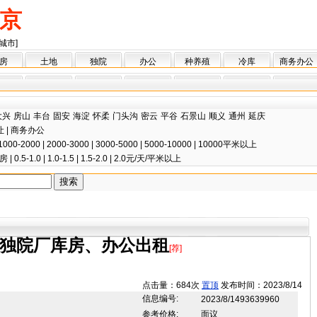
京
城市]
房
土地
独院
办公
种养殖
冷库
商务办公
大兴
房山
丰台
固安
海淀
怀柔
门头沟
密云
平谷
石景山
顺义
通州
延庆
让
|
商务办公
1000-2000
|
2000-3000
|
3000-5000
|
5000-10000
|
10000平米以上
房
|
0.5-1.0
|
1.0-1.5
|
1.5-2.0
|
2.0元/天/平米以上
独院厂库房、办公出租
[荐]
点击量：684次
置顶
发布时间：2023/8/14
信息编号:
2023/8/1493639960
参考价格:
面议