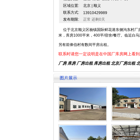
区域位置:
北京 | 顺义
联系方式:
13910429989
发布期限:
正常 还剩0天
位于北京顺义区杨镇国际鲜花港东侧沟东村厂房库
米，库房1000平米，400平/宿舍/餐厅。临近
另有前俸伯村有数间平房出租。
联系时请您一定说明是在中国厂库房网上看到
厂房 库房 厂房出租
库房出租
北京厂房出租
图片展示