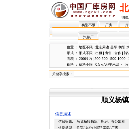
北
[切换
类型不限
厂房
库
汽修厂
位置 ：
地区不限
|
北京周边
昌平
朝阳
形式 ：
形式不限
|
出租
|
出售
|
合作
|
转
面积 ：
200以内
|
200-500
|
500-1000
|
价格 ：
价格不限
|
0.5元/天/平米以下
|
库
关键字搜索：
顺义杨镇
信息描述
信息标题:
顺义杨镇独院厂库房、办公出租
信息类型:
住宿/ 办公/ 独院/ 库房/ 厂房