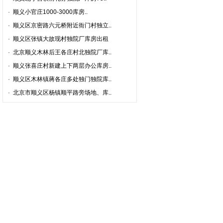
·
顺义小官庄1000-3000库房..
·
顺义区京密路六元桥附近衙门村独立..
·
顺义区张镇大故现村独院厂库房出租
·
北京顺义木林后王各庄村北独院厂库..
·
顺义张喜庄村新建上下两层办公库房..
·
顺义区木林镇蔣各庄多处独门独院库..
·
北京市顺义区杨镇顺平路旁场地、库..