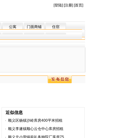
[
登陆
] [
注册
] [
首页
]
公寓
门面商铺
住宿
近似信息
·
顺义区杨镇沙岭库房400平米招租
·
顺义李遂镇顺心云仓中心库房招租
·
顺义北小营镇前礼务独院厂库房75..