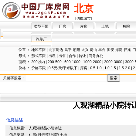
北京
[切换城市]
类型不限
厂房
库房
土地
独院
汽修厂
位置 ：
地区不限
|
北京周边
昌平
朝阳
大兴
房山
丰台
固安
海淀
怀柔
门
形式 ：
形式不限
|
出租
|
出售
|
合作
|
转让
|
商务办公
面积 ：
200以内
|
200-500
|
500-1000
|
1000-2000
|
2000-3000
|
3000-
价格 ：
价格不限
|
0.5元/天/平米以下
|
库房
|
0.5-1.0
|
1.0-1.5
|
1.5-2.0
|
2
关键字搜索：
人观湖精品小院转
信息描述
信息标题:
人观湖精品小院转让
信息类型:
住宿/ 种养殖/ 独院/ 土地