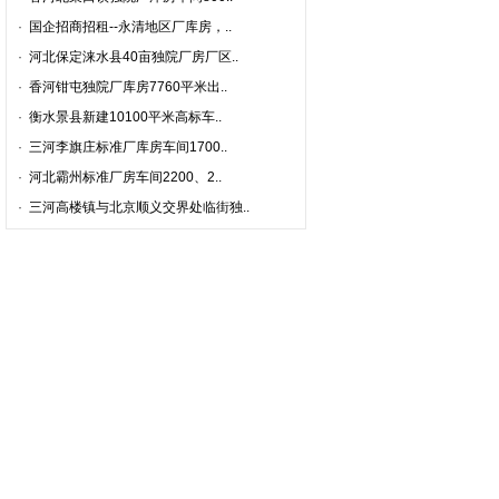
·
国企招商招租--永清地区厂库房，..
·
河北保定涞水县40亩独院厂房厂区..
·
香河钳屯独院厂库房7760平米出..
·
衡水景县新建10100平米高标车..
·
三河李旗庄标准厂库房车间1700..
·
河北霸州标准厂房车间2200、2..
·
三河高楼镇与北京顺义交界处临街独..