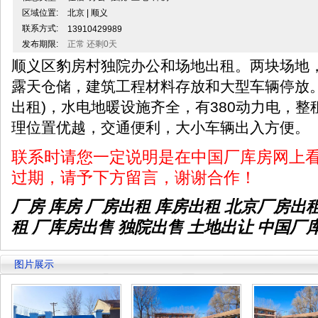
区域位置:
北京 | 顺义
联系方式:
13910429989
发布期限:
正常 还剩0天
顺义区豹房村独院办公和场地出租。两块场地，
露天仓储，建筑工程材料存放和大型车辆停放。
出租)，水电地暖设施齐全，有380动力电，
理位置优越，交通便利，大小车辆出入方
联系时请您一定说明是在中国厂库房网上
过期，请予下方留言，谢谢合作！
厂房 库房 厂房出租
库房出租
北京厂房出
租 厂库房出售 独院出售 土地出让 中国厂
图片展示