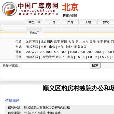
北京
[切换城市]
类型不限
厂房
库房
土地
独院
汽修厂
位置 ：
地区不限
|
北京周边
昌平
朝阳
大兴
房山
丰台
固安
海淀
怀柔
门
形式 ：
形式不限
|
出租
|
出售
|
合作
|
转让
|
商务办公
面积 ：
200以内
|
200-500
|
500-1000
|
1000-2000
|
2000-3000
|
3000-
价格 ：
价格不限
|
0.5元/天/平米以下
|
库房
|
0.5-1.0
|
1.0-1.5
|
1.5-2.0
|
2
关键字搜索：
顺义区豹房村独院办公和
信息描述
信息标题:
顺义区豹房村独院办公和场地出租
信息类型:
住宿/ 办公/ 独院/ 土地/ 库房