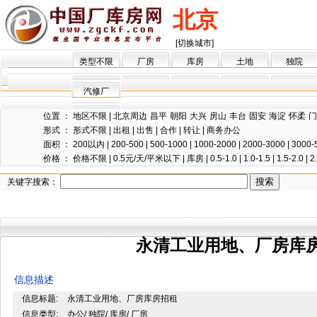
北京
[切换城市]
类型不限
厂房
库房
土地
独院
汽修厂
位置 ：
地区不限
|
北京周边
昌平
朝阳
大兴
房山
丰台
固安
海淀
怀柔
门
形式 ：
形式不限
|
出租
|
出售
|
合作
|
转让
|
商务办公
面积 ：
200以内
|
200-500
|
500-1000
|
1000-2000
|
2000-3000
|
3000-
价格 ：
价格不限
|
0.5元/天/平米以下
|
库房
|
0.5-1.0
|
1.0-1.5
|
1.5-2.0
|
2
关键字搜索：
永清工业用地、厂房库
信息描述
信息标题:
永清工业用地、厂房库房招租
信息类型:
办公/ 独院/ 库房/ 厂房