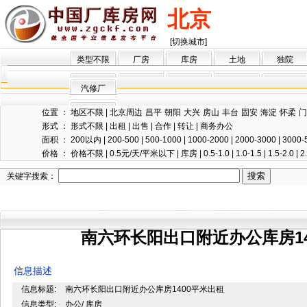
北京
[切换城市]
类型不限
厂房
库房
土地
独院
汽修厂
位置 ：
地区不限
|
北京周边
昌平
朝阳
大兴
房山
丰台
固安
海淀
怀柔
门
形式 ：
形式不限
|
出租
|
出售
|
合作
|
转让
|
商务办公
面积 ：
200以内
|
200-500
|
500-1000
|
1000-2000
|
2000-3000
|
3000-
价格 ：
价格不限
|
0.5元/天/平米以下
|
库房
|
0.5-1.0
|
1.0-1.5
|
1.5-2.0
|
2
关键字搜索：
南六环长阳出口附近办公库房14
信息描述
信息标题:
南六环长阳出口附近办公库房1400平米出租
信息类型:
办公/ 库房