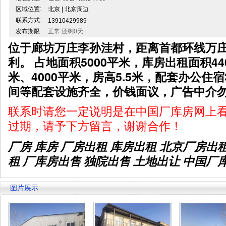
区域位置:
北京 | 北京周边
联系方式:
13910429989
发布期限:
正常 还剩0天
位于廊坊万庄李孙洼村，距离首都环线万庄
利。 占地面积5000平米，库房出租面积44
米、4000平米，房高5.5米，配套办公住
间等配套设施齐全，价钱面议，广告中介
联系时请您一定说明是在中国厂库房网上
过期，请予下方留言，谢谢合作！
厂房 库房 厂房出租
库房出租
北京厂房出
租 厂库房出售 独院出售 土地出让 中国厂
图片展示