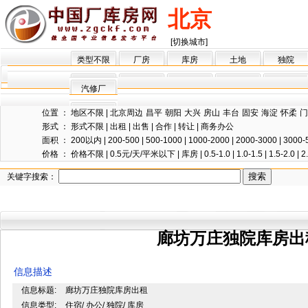
北京
[切换城市]
类型不限
厂房
库房
土地
独院
汽修厂
位置 ：
地区不限
|
北京周边
昌平
朝阳
大兴
房山
丰台
固安
海淀
怀柔
门
形式 ：
形式不限
|
出租
|
出售
|
合作
|
转让
|
商务办公
面积 ：
200以内
|
200-500
|
500-1000
|
1000-2000
|
2000-3000
|
3000-
价格 ：
价格不限
|
0.5元/天/平米以下
|
库房
|
0.5-1.0
|
1.0-1.5
|
1.5-2.0
|
2
关键字搜索：
廊坊万庄独院库房出
信息描述
信息标题:
廊坊万庄独院库房出租
信息类型:
住宿/ 办公/ 独院/ 库房