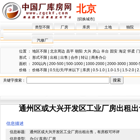
北京
[切换城市]
类型不限
厂房
库房
土地
独院
汽修厂
位置 ：
地区不限
|
北京周边
昌平
朝阳
大兴
房山
丰台
固安
海淀
怀柔
门
形式 ：
形式不限
|
出租
|
出售
|
合作
|
转让
|
商务办公
面积 ：
200以内
|
200-500
|
500-1000
|
1000-2000
|
2000-3000
|
3000-
价格 ：
价格不限
|
0.5元/天/平米以下
|
库房
|
0.5-1.0
|
1.0-1.5
|
1.5-2.0
|
2
关键字搜索：
通州区或大兴开发区工业厂房出租出
信息描述
信息标题:
通州区或大兴开发区工业厂房出租出售，有房权可环评
信息类型:
办公/ 库房/ 厂房