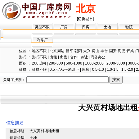
北京
[切换城市]
类型不限
厂房
库房
土地
独院
汽修厂
位置 ：
地区不限
|
北京周边
昌平
朝阳
大兴
房山
丰台
固安
海淀
怀柔
门
形式 ：
形式不限
|
出租
|
出售
|
合作
|
转让
|
商务办公
面积 ：
200以内
|
200-500
|
500-1000
|
1000-2000
|
2000-3000
|
3000-
价格 ：
价格不限
|
0.5元/天/平米以下
|
库房
|
0.5-1.0
|
1.0-1.5
|
1.5-2.0
|
2
关键字搜索：
大兴黄村场地出租
信息描述
信息标题:
大兴黄村场地出租
信息类型:
土地