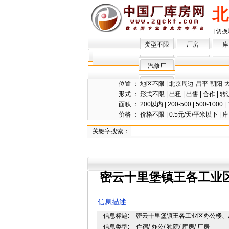
北
[切换
类型不限
厂房
库
汽修厂
位置 ：
地区不限
|
北京周边
昌平
朝阳
形式 ：
形式不限
|
出租
|
出售
|
合作
|
转
面积 ：
200以内
|
200-500
|
500-1000
|
价格 ：
价格不限
|
0.5元/天/平米以下
|
库
关键字搜索：
密云十里堡镇王各工业
信息描述
信息标题:
密云十里堡镇王各工业区办公楼、
信息类型:
住宿/ 办公/ 独院/ 库房/ 厂房