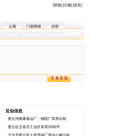
[
登陆
] [
注册
] [
首页
]
公寓
门面商铺
住宿
近似信息
·
密云河南寨食品厂、独院厂库房出租
·
密云区王各庄工业区库房2000平..
·
北京市密云区十里堡镇厂房办公楼出租