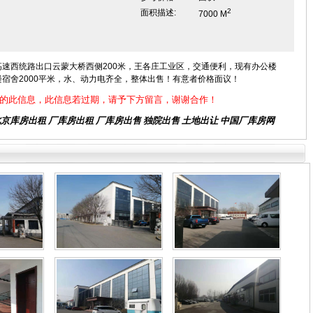
2
面积描述:
7000 M
速西统路出口云蒙大桥西侧200米，王各庄工业区，交通便利，现有办公楼
公寓楼宿舍2000平米，水、动力电齐全，整体出售！有意者价格面议！
的此信息，此信息若过期，请予下方留言，谢谢合作！
北京库房出租
厂库房出租 厂库房出售 独院出售 土地出让 中国厂库房网