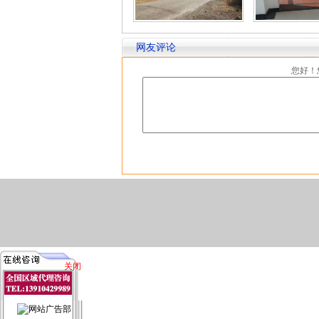
网友评论
您好！
关闭