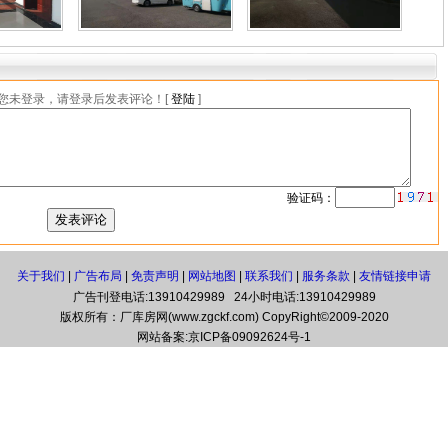
您未登录，请登录后发表评论！[
登陆
]
验证码：
关于我们
|
广告布局
|
免责声明
|
网站地图
|
联系我们
|
服务条款
|
友情链接申请
广告刊登电话:13910429989 24小时电话:13910429989
版权所有：厂库房网(www.zgckf.com) CopyRight©2009-2020
网站备案:
京ICP备09092624号-1