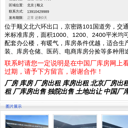
区域位置:
北京 | 顺义
联系方式:
13910429989
发布期限:
正常 还剩0天
位于顺义北六环出口，京密路101国道旁，交通便利
米标准库房，面积1000、1200、2400平
配套办公楼，有暖气，库房条件优越，适合生
装、库房仓储、医药、电商库房分捡等多种用
联系时请您一定说明是在中国厂库房网上
过期，请予下方留言，谢谢合作！
厂房 库房 厂房出租
库房出租
北京厂房出
租 厂库房出售 独院出售 土地出让 中国厂
图片展示