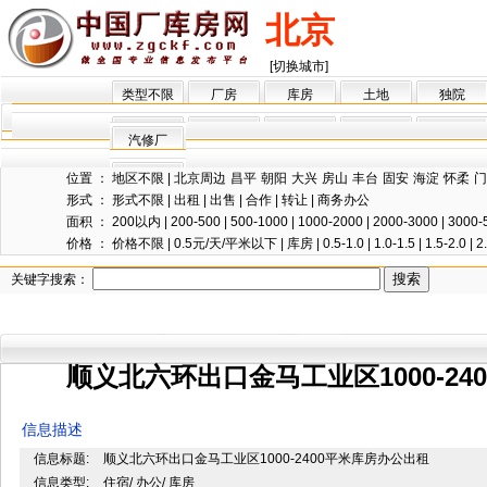
北京
[切换城市]
类型不限
厂房
库房
土地
独院
汽修厂
位置 ：
地区不限
|
北京周边
昌平
朝阳
大兴
房山
丰台
固安
海淀
怀柔
门
形式 ：
形式不限
|
出租
|
出售
|
合作
|
转让
|
商务办公
面积 ：
200以内
|
200-500
|
500-1000
|
1000-2000
|
2000-3000
|
3000-
价格 ：
价格不限
|
0.5元/天/平米以下
|
库房
|
0.5-1.0
|
1.0-1.5
|
1.5-2.0
|
2
关键字搜索：
顺义北六环出口金马工业区1000-2
信息描述
信息标题:
顺义北六环出口金马工业区1000-2400平米库房办公出租
信息类型:
住宿/ 办公/ 库房