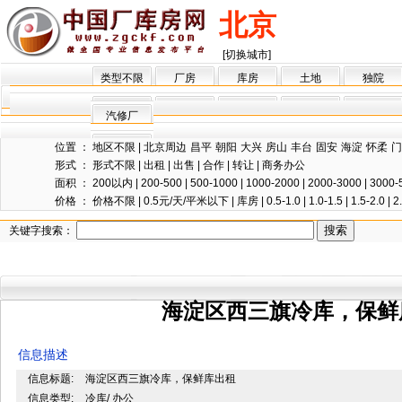
北京
[切换城市]
类型不限
厂房
库房
土地
独院
汽修厂
位置 ：
地区不限
|
北京周边
昌平
朝阳
大兴
房山
丰台
固安
海淀
怀柔
门
形式 ：
形式不限
|
出租
|
出售
|
合作
|
转让
|
商务办公
面积 ：
200以内
|
200-500
|
500-1000
|
1000-2000
|
2000-3000
|
3000-
价格 ：
价格不限
|
0.5元/天/平米以下
|
库房
|
0.5-1.0
|
1.0-1.5
|
1.5-2.0
|
2
关键字搜索：
海淀区西三旗冷库，保鲜
信息描述
信息标题:
海淀区西三旗冷库，保鲜库出租
信息类型:
冷库/ 办公