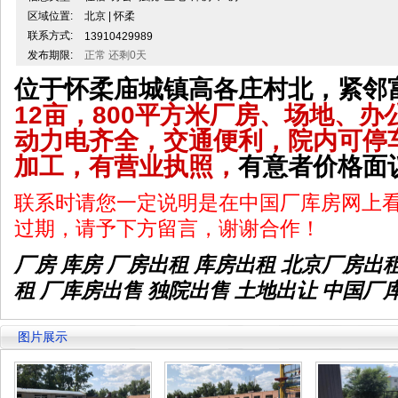
区域位置:
北京 | 怀柔
联系方式:
13910429989
发布期限:
正常 还剩0天
位于怀柔庙城镇高各庄村北，紧邻
12亩，800平方米厂房、场地、办
动力电齐全，交通便利，院内可停
加工，有营业执照，
有意者价格面
联系时请您一定说明是在中国厂库房网上
过期，请予下方留言，谢谢合作！
厂房 库房 厂房出租
库房出租
北京厂房出
租 厂库房出售 独院出售 土地出让 中国厂
图片展示