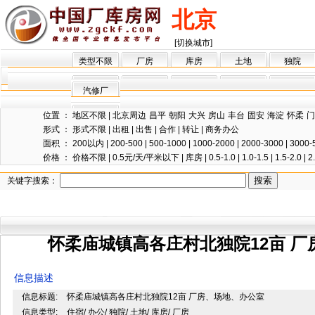
北京
[切换城市]
类型不限
厂房
库房
土地
独院
汽修厂
位置 ：
地区不限
|
北京周边
昌平
朝阳
大兴
房山
丰台
固安
海淀
怀柔
门
形式 ：
形式不限
|
出租
|
出售
|
合作
|
转让
|
商务办公
面积 ：
200以内
|
200-500
|
500-1000
|
1000-2000
|
2000-3000
|
3000-
价格 ：
价格不限
|
0.5元/天/平米以下
|
库房
|
0.5-1.0
|
1.0-1.5
|
1.5-2.0
|
2
关键字搜索：
怀柔庙城镇高各庄村北独院12亩 
信息描述
信息标题:
怀柔庙城镇高各庄村北独院12亩 厂房、场地、办公室
信息类型:
住宿/ 办公/ 独院/ 土地/ 库房/ 厂房