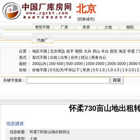
北京
[切换城市]
类型不限
厂房
库房
土地
独院
汽修厂
位置 ：
地区不限
|
北京周边
昌平
朝阳
大兴
房山
丰台
固安
海淀
怀柔
门
形式 ：
形式不限
|
出租
|
出售
|
合作
|
转让
|
商务办公
面积 ：
200以内
|
200-500
|
500-1000
|
1000-2000
|
2000-3000
|
3000-
价格 ：
价格不限
|
0.5元/天/平米以下
|
库房
|
0.5-1.0
|
1.0-1.5
|
1.5-2.0
|
2
关键字搜索：
怀柔730亩山地出租
信息描述
信息标题:
怀柔730亩山地出租转让
信息类型:
土地